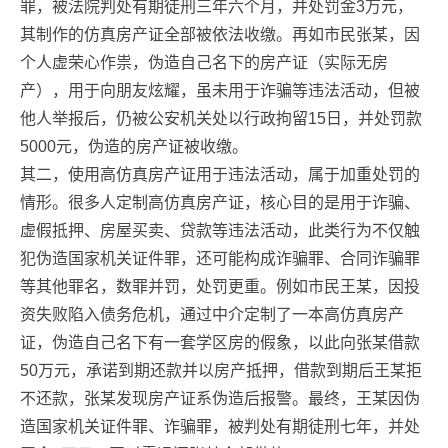
罪，被法院判处有期徒刑三年六个月，并处罚金3万元，
其制作的仿真房产证全部被依法收缴。再如市民张某，因
个人虚荣心作祟，伪造自己名下的房产证（实际无房
产），用于向朋友炫耀，虽未用于诈骗等违法活动，但被
他人举报后，仍被公安机关处以行政拘留15日，并处罚款
5000元，伪造的房产证被收缴。
其二，使用高仿真房产证用于违法活动，属于加重处罚的
情形。很多人定制高仿真房产证，核心目的是用于诈骗、
虚假抵押、房屋买卖、贷款等违法活动，此类行为不仅触
犯伪造国家机关证件罪，还可能构成诈骗罪、合同诈骗罪
等其他罪名，数罪并罚，处罚更重。例如市民王某，因投
资失败陷入债务危机，通过中介定制了一本高仿真房产
证，伪造自己名下有一套学区房的假象，以此向张某借款
50万元，承诺到期还款并以房产抵押，借款到期后王某拒
不还款，张某发现房产证系伪造后报警。最终，王某因伪
造国家机关证件罪、诈骗罪，被判处有期徒刑七年，并处