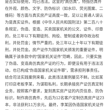
是否实际使用，均已违法。这里的“高仿真”，特指仿真件
在外观、颜色、文字、防伪标识（如水印、荧光图案、二
维码）等方面与真实房产证高度一致，足以让普通人误认
为是真实证件。根据《中华人民共和国刑法》第二百八十
条规定，伪造、变造、买卖国家机关的公文、证件、印章
的，处三年以下有期徒刑、拘役、管制或者剥夺政治权
利，并处罚金；情节严重的，处三年以上十年以下有期徒
刑，并处罚金。房产证作为国家机关颁发的重要证件，明
确属于该条款中的“国家机关证件”范畴，因此，只要实施
了伪造、变造高仿真房产证的行为，即便没有用于违法活
动，也已构成“伪造国家机关证件罪”，需承担刑事责任。
结合司法实践案例来看，此类违法案例屡见不鲜。比如某
打印店老板李某，为谋取私利，长期承接房产证仿真定制
业务，按照客户要求，复刻真实房产证的内页信息、防伪
标识，制作高仿真件，先后为12名客户定制仿真房产证23
本，非法获利11万余元。最终，李某因伪造国家机关证件