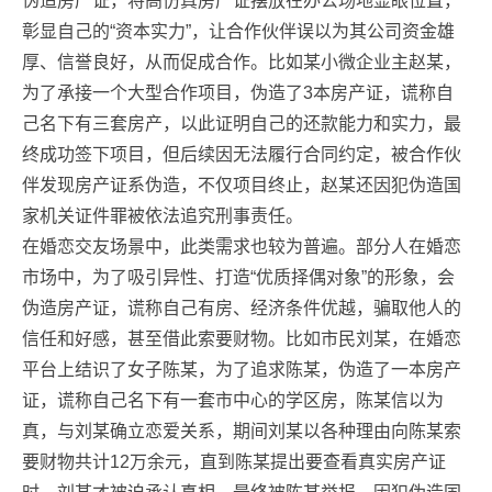
伪造房产证，将高仿真房产证摆放在办公场地显眼位置，
彰显自己的“资本实力”，让合作伙伴误以为其公司资金雄
厚、信誉良好，从而促成合作。比如某小微企业主赵某，
为了承接一个大型合作项目，伪造了3本房产证，谎称自
己名下有三套房产，以此证明自己的还款能力和实力，最
终成功签下项目，但后续因无法履行合同约定，被合作伙
伴发现房产证系伪造，不仅项目终止，赵某还因犯伪造国
家机关证件罪被依法追究刑事责任。
在婚恋交友场景中，此类需求也较为普遍。部分人在婚恋
市场中，为了吸引异性、打造“优质择偶对象”的形象，会
伪造房产证，谎称自己有房、经济条件优越，骗取他人的
信任和好感，甚至借此索要财物。比如市民刘某，在婚恋
平台上结识了女子陈某，为了追求陈某，伪造了一本房产
证，谎称自己名下有一套市中心的学区房，陈某信以为
真，与刘某确立恋爱关系，期间刘某以各种理由向陈某索
要财物共计12万余元，直到陈某提出要查看真实房产证