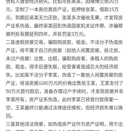
债权人遭受经济损失。比如市民吴某，因赌博欠债20万
元，定制了一本高仿真房产证，抵押给张某，借款15万
元，到期后吴某无力还款，张某多次催收无果，才发现房
产证系伪造，最终吴某因犯伪造国家机关证件罪、诈骗罪
被判处有期徒刑四年，并处罚金3万元。
二是虚假房屋交易，骗取购房款、租金。不法分子伪造房
产证，将不属于自己的房屋（如他人闲置房屋、拆迁房、
未过户房屋）出售、出租，骗取购房者、承租人的购房
款、租金，得手后便失联，给受害者造成巨大的经济损
失。比如某不法分子李某，伪造了一套他人闲置房屋的房
产证，将该房屋以80万元的价格出售给王某，王某支付了
50万元首付款后，准备办理过户手续时，才发现房屋并非
李某所有，房产证系伪造，此时李某已将首付款挥霍一
空，王某最终只能通过法律途径维权，但经济损失难以挽
回。
三是其他违法场景，如伪造房产证作为资产证明，用于出