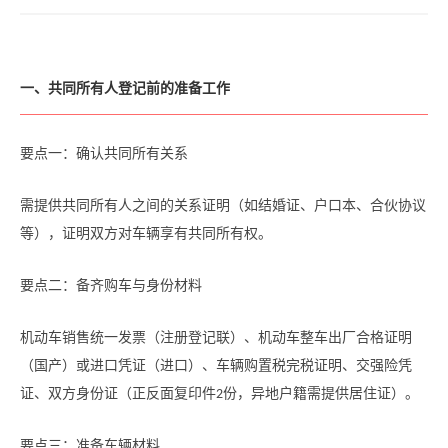
一、共同所有人登记前的准备工作
要点一：确认共同所有关系
需提供共同所有人之间的关系证明（如结婚证、户口本、合伙协议
等），证明双方对车辆享有共同所有权。
要点二：备齐购车与身份材料
机动车销售统一发票（注册登记联）、机动车整车出厂合格证明
（国产）或进口凭证（进口）、车辆购置税完税证明、交强险凭
证、双方身份证（正反面复印件
份，异地户籍需提供居住证）。
2
要点三：准备车辆材料