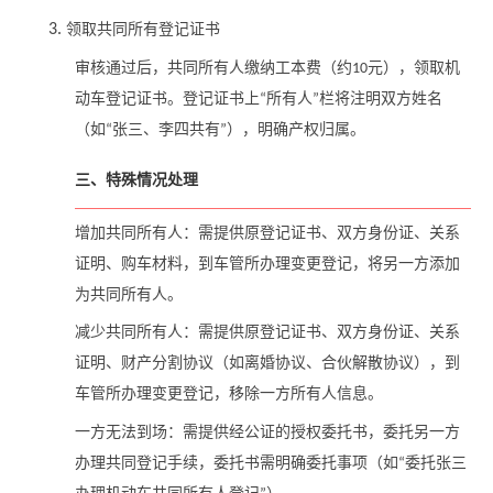
3.
领取共同所有登记证书
审核通过后，共同所有人缴纳工本费（约
元），领取机
10
动车登记证书。登记证书上
所有人
栏将注明双方姓名
“
”
（如
张三、李四共有
），明确产权归属。
“
”
三、特殊情况处理
增加共同所有人：需提供原登记证书、双方身份证、关系
证明、购车材料，到车管所办理变更登记，将另一方添加
为共同所有人。
减少共同所有人：需提供原登记证书、双方身份证、关系
证明、财产分割协议（如离婚协议、合伙解散协议），到
车管所办理变更登记，移除一方所有人信息。
一方无法到场：需提供经公证的授权委托书，委托另一方
办理共同登记手续，委托书需明确委托事项（如
委托张三
“