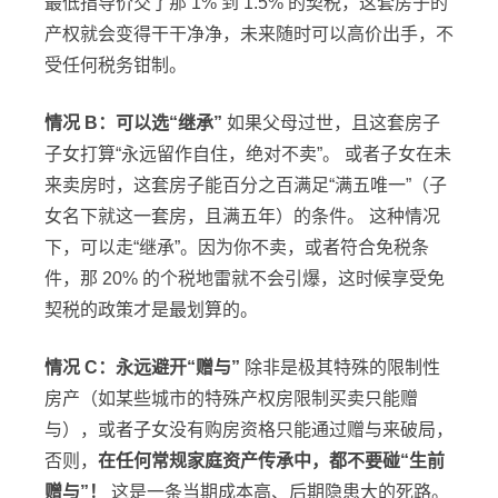
最低指导价交了那 1% 到 1.5% 的契税，这套房子的
产权就会变得干干净净，未来随时可以高价出手，不
受任何税务钳制。
情况 B：可以选“继承”
如果父母过世，且这套房子
子女打算“永远留作自住，绝对不卖”。 或者子女在未
来卖房时，这套房子能百分之百满足“满五唯一”（子
女名下就这一套房，且满五年）的条件。 这种情况
下，可以走“继承”。因为你不卖，或者符合免税条
件，那 20% 的个税地雷就不会引爆，这时候享受免
契税的政策才是最划算的。
情况 C：永远避开“赠与”
除非是极其特殊的限制性
房产（如某些城市的特殊产权房限制买卖只能赠
与），或者子女没有购房资格只能通过赠与来破局，
否则，
在任何常规家庭资产传承中，都不要碰“生前
赠与”！
这是一条当期成本高、后期隐患大的死路。