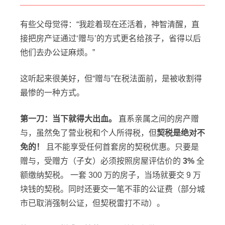
有些父母觉得：“我趁着现在还活着，神智清醒，直
接把房产证通过‘赠与’的方式更名给孩子，省得以后
他们去办公证麻烦。”
这听起来很美好，但“赠与”在税法面前，是被收割得
最惨的一种方式。
第一刀：当下就得大出血。
直系亲属之间的房产赠
与，虽然免了营业税和个人所得税，但
契税是绝对不
免的！
且不能享受任何首套房的契税优惠。只要是
赠与，受赠方（子女）必须按照房屋评估价的
3%
全
额缴纳契税。 一套 300 万的房子，当场就要交 9 万
块钱的契税。同时还要交一笔不菲的公证费（部分城
市已取消强制公证，但契税雷打不动）。