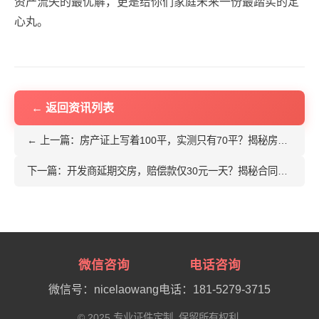
资产流失的最优解，更是给你们家庭未来一份最踏实的定
心丸。
← 返回资讯列表
← 上一篇：房产证上写着100平，实测只有70平？揭秘房产证上最坑人的“公摊面积”吸血黑洞
下一篇：开发商延期交房，赔偿款仅30元一天？揭秘合同里的“霸王条款”与维权必杀技 →
微信咨询
电话咨询
微信号：nicelaowang
电话：181-5279-3715
© 2025 专业证件定制. 保留所有权利.