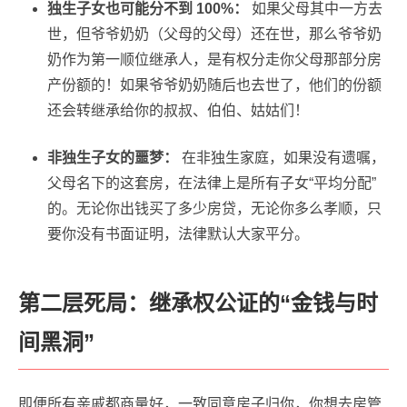
独生子女也可能分不到 100%：
如果父母其中一方去
世，但爷爷奶奶（父母的父母）还在世，那么爷爷奶
奶作为第一顺位继承人，是有权分走你父母那部分房
产份额的！如果爷爷奶奶随后也去世了，他们的份额
还会转继承给你的叔叔、伯伯、姑姑们！
非独生子女的噩梦：
在非独生家庭，如果没有遗嘱，
父母名下的这套房，在法律上是所有子女“平均分配”
的。无论你出钱买了多少房贷，无论你多么孝顺，只
要你没有书面证明，法律默认大家平分。
第二层死局：继承权公证的“金钱与时
间黑洞”
即便所有亲戚都商量好，一致同意房子归你，你想去房管