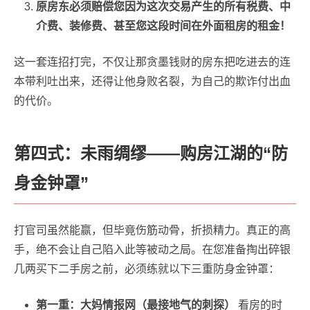
原房东必须赔偿您因为这次交易产生的所有税费、中
介费、装修费、甚至您这段时间在外面租房的租金！
这一套连招打完，不仅让那贪墨钱财的房东把吃进去的连
本带利吐出来，还得让他身败名裂，为自己的欺诈付出血
的代价。
第四式：未雨绸缪——购房江湖的“防
身金钟罩”
打官司虽然能赢，但毕竟伤筋动骨，折损精力。真正的高
手，绝不会让自己陷入此等被动之局。在您准备掏出碎银
几两买下二手房之前，必须练就以下三重防身金钟罩：
第一重：大妈情报网（最接地气的刺探）
看房的时