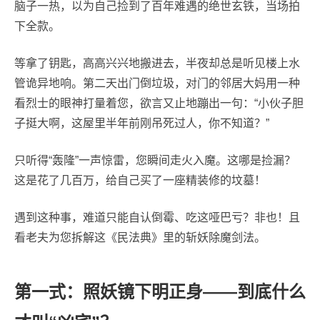
脑子一热，以为自己捡到了百年难遇的绝世玄铁，当场拍
下全款。
等拿了钥匙，高高兴兴地搬进去，半夜却总是听见楼上水
管诡异地响。第二天出门倒垃圾，对门的邻居大妈用一种
看烈士的眼神打量着您，欲言又止地蹦出一句：“小伙子胆
子挺大啊，这屋里半年前刚吊死过人，你不知道？”
只听得“轰隆”一声惊雷，您瞬间走火入魔。这哪是捡漏？
这是花了几百万，给自己买了一座精装修的坟墓！
遇到这种事，难道只能自认倒霉、吃这哑巴亏？非也！且
看老夫为您拆解这《民法典》里的斩妖除魔剑法。
第一式：照妖镜下明正身——到底什么