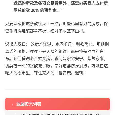
退还购房款及各项交易费用外，还需向买受人支付房
屋总价款 30% 的违约金。”
只要您敢把这条款往桌上一拍，那些心里有鬼的房东，保
管手抖得连笔都拿不稳，绝对不敢签字画押。
说书人叹曰：
这房产江湖，水深千尺，利欲熏心。那低到
离谱的价格，往往不是天降的馅饼，而是掩盖鲜血的白
布。咱们普通老百姓买房，求的是家宅安宁、紫气东来。
切莫被一时的贪欲蒙了眼，学好这套防身剑法，方能在这
吃人的楼市里，守住家人的一世安康。退朝！
← 返回资讯列表