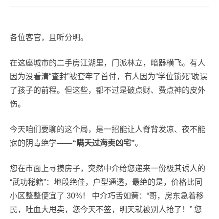
各位客官，且听分明。
在这座城市的二手房江湖里，门派林立，暗器横飞。有人
因为没看清“查封”被套牢了首付，有人因为“学位锁死”耽误
了孩子的前程。但这些，都不过是破点财、费点神的皮外
伤。
今天咱们要聊的这个局，是一招能让人脊背发凉、夜不能
寐的阴毒绝学——
“瞒天过海卖凶宅”
。
您在市面上寻摸房子，突然中介给您递来一份极其诱人的
“武功秘籍”：地段绝佳，户型通透，最绝的是，价格比同
小区整整便宜了 30%！ 中介巧舌如簧：“哥，房东急着移
民，吐血大甩卖，您今天不签，明天就被别人抢了！” 您