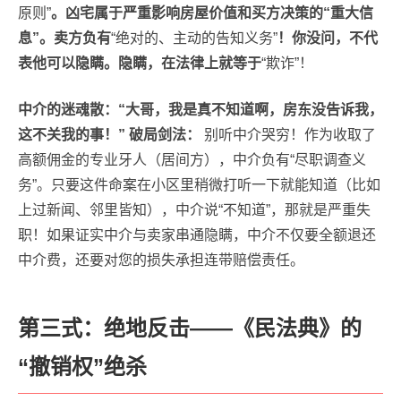
原则”
。凶宅属于严重影响房屋价值和买方决策的“重大信
息”。卖方负有
“绝对的、主动的告知义务”
！你没问，不代
表他可以隐瞒。隐瞒，在法律上就等于
“欺诈”！
中介的迷魂散：“大哥，我是真不知道啊，房东没告诉我，
这不关我的事！”
破局剑法：
别听中介哭穷！作为收取了
高额佣金的专业牙人（居间方），中介负有“尽职调查义
务”。只要这件命案在小区里稍微打听一下就能知道（比如
上过新闻、邻里皆知），中介说“不知道”，那就是严重失
职！如果证实中介与卖家串通隐瞒，中介不仅要全额退还
中介费，还要对您的损失承担连带赔偿责任。
第三式：绝地反击——《民法典》的
“撤销权”绝杀