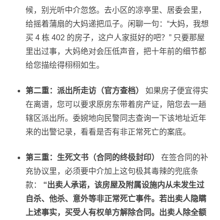
候，别光听中介忽悠。去小区的凉亭里、居委会里，
给摇着蒲扇的大妈递把瓜子。闲聊一句：“大妈，我想
买 4 栋 402 的房子，这户人家挺好的吧？” 只要那屋
里出过事，大妈绝对会压低声音，把十年前的细节都
给您描绘得栩栩如生。
第二重：派出所走访（官方查档）
如果房子便宜得实
在离谱，您可以要求原房东带着房产证，陪您去一趟
辖区派出所。委婉地向民警同志查询一下该地址近年
来的出警记录，看看是否有非正常死亡的案底。
第三重：生死文书（合同的终极封印）
在签合同的补
充协议里，必须要中介加上这句极其毒辣的兜底条
款：
“出卖人承诺，该房屋及附属设施内从未发生过
自杀、他杀、意外等非正常死亡事件。若出卖人隐瞒
上述事实，买受人有权单方解除合同。出卖人除全额