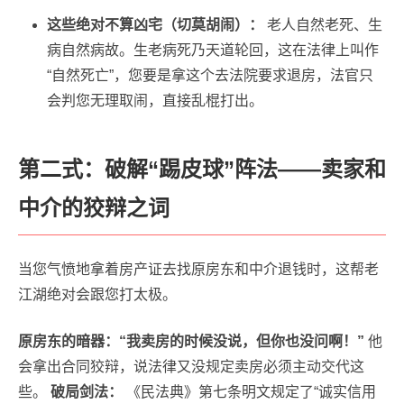
这些绝对不算凶宅（切莫胡闹）：
老人自然老死、生
病自然病故。生老病死乃天道轮回，这在法律上叫作
“自然死亡”，您要是拿这个去法院要求退房，法官只
会判您无理取闹，直接乱棍打出。
第二式：破解“踢皮球”阵法——卖家和
中介的狡辩之词
当您气愤地拿着房产证去找原房东和中介退钱时，这帮老
江湖绝对会跟您打太极。
原房东的暗器：“我卖房的时候没说，但你也没问啊！”
他
会拿出合同狡辩，说法律又没规定卖房必须主动交代这
些。
破局剑法：
《民法典》第七条明文规定了“诚实信用