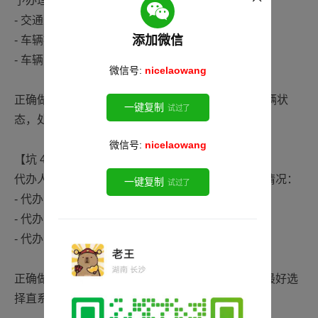
予办理：
- 交通违章未处理
添加微信
- 车辆被查封
- 车辆已抵押（需先解押）
微信号:
nicelaowang
正确做法：补办前先通过"交管 12123"APP 查询车辆状
一键复制
试过了
态，处理完违章再申请。
微信号:
nicelaowang
【坑 4】代办人身份不符，被拒受理
代办人必须是完全民事行为能力人，且不能有以下情况：
一键复制
试过了
- 代办人身份证过期
- 代办人被列入失信名单
- 代办人与车主无正当委托关系
正确做法：代办前确认代办人身份证在有效期内，最好选
择直系亲属代办。