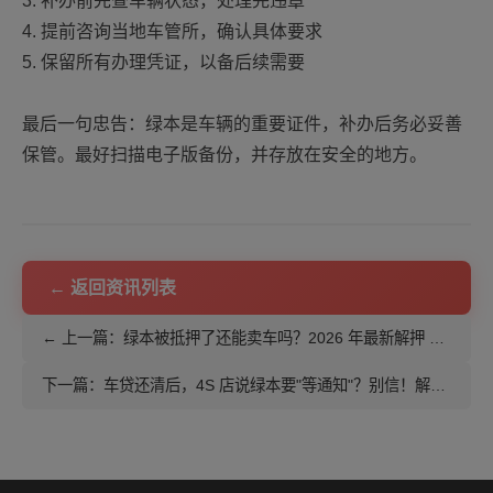
3. 补办前先查车辆状态，处理完违章
4. 提前咨询当地车管所，确认具体要求
5. 保留所有办理凭证，以备后续需要
最后一句忠告：绿本是车辆的重要证件，补办后务必妥善
保管。最好扫描电子版备份，并存放在安全的地方。
← 返回资讯列表
← 上一篇：绿本被抵押了还能卖车吗？2026 年最新解押 + 过户全流程，很多人被坑在这里
下一篇：车贷还清后，4S 店说绿本要"等通知"？别信！解押流程我帮你问清楚了 →