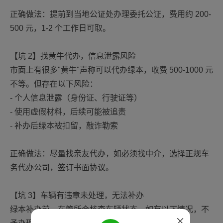
正确做法：提前到当地公证处办理委托公证，费用约 200-
500 元，1-2 个工作日可取。
【坑 2】找黄牛代办，信息泄露风险
市面上有很多"黄牛"声称可以代办绿本，收费 500-1000 元
不等。但存在以下风险：
- 个人信息泄露（身份证、行驶证等）
- 使用虚假材料，后续可能被追责
- 补办后绿本被扣留，敲诈勒索
正确做法：尽量找亲友代办，如必须找中介，选择正规车
务代办公司，签订书面协议。
【坑 3】车辆有违章未处理，无法补办
绿本补办前，车管所会核查车辆状态。如有以下情况，不