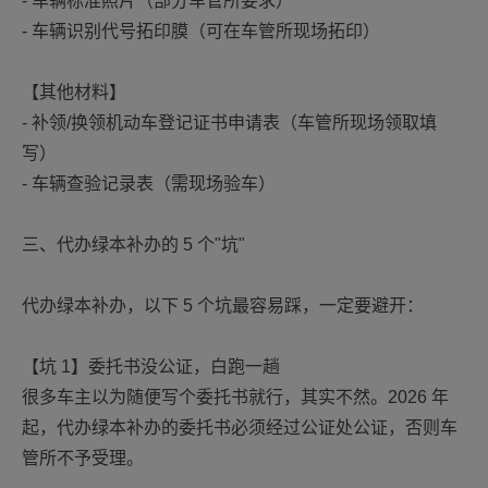
- 车辆标准照片（部分车管所要求）
- 车辆识别代号拓印膜（可在车管所现场拓印）
【其他材料】
- 补领/换领机动车登记证书申请表（车管所现场领取填
写）
- 车辆查验记录表（需现场验车）
三、代办绿本补办的 5 个"坑"
代办绿本补办，以下 5 个坑最容易踩，一定要避开：
【坑 1】委托书没公证，白跑一趟
很多车主以为随便写个委托书就行，其实不然。2026 年
起，代办绿本补办的委托书必须经过公证处公证，否则车
管所不予受理。