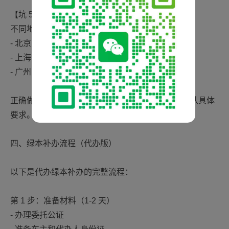
【坑 5】异地代办，政策不统一
不同地区车管所对代办的要求可能不同。比如：
- 北京：必须公证委托书 + 车主手持身份证视频
- 上海：可接受电子委托（通过"随申办"APP）
- 广州：代办人需现场录像确认委托意愿
正确做法：代办前先拨打当地车管所电话咨询，确认具体
要求。
四、绿本补办流程（代办版）
以下是代办绿本补办的完整流程：
第 1 步：准备材料（1-2 天）
- 办理委托公证